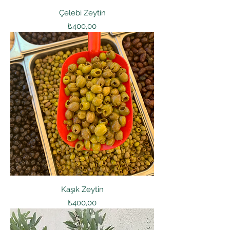
Çelebi Zeytin
Fiyat
₺400,00
Kaşık Zeytin
Fiyat
₺400,00