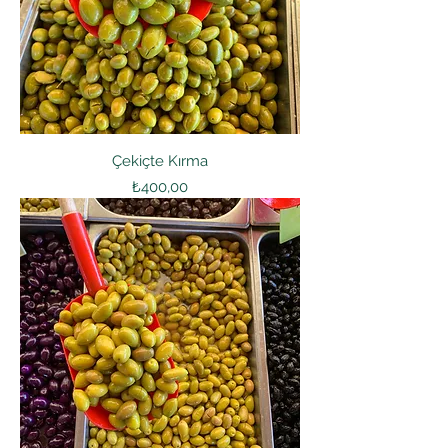
Çekiçte Kırma
Fiyat
₺400,00