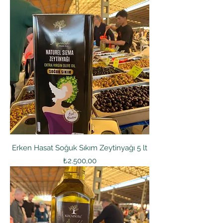
Erken Hasat Soğuk Sıkım Zeytinyağı 5 lt
Fiyat
₺2.500,00