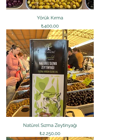
Yörük Kırma
Fiyat
₺400,00
Natürel Sızma Zeytinyağı
Fiyat
₺2.250,00