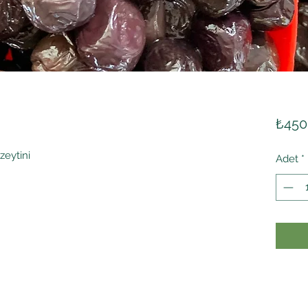
₺450
zeytini
Adet
*