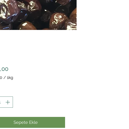
Fiyat
,00
0
/
1kg
am
0
Sepete Ekle