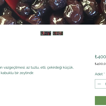
₺400
₺400,0
rın vazgeçilmesi; az tuzlu, etli, çekirdeği küçük,
1
kabuklu bir zeytindir.
Kilogr
Adet
*
fiyatı
₺400,0