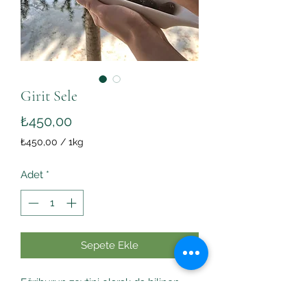
Girit Sele
Fiyat
₺450,00
₺450,00
/
1kg
1
Kilogram
Adet
*
fiyatı
₺450,00
Sepete Ekle
Eğriburun zeytini olarak da bilinen
zeytin; bol etli, ince sivri çekirdeği ile