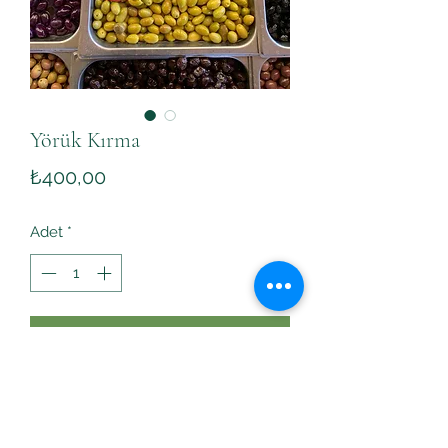
Yörük Kırma
Fiyat
₺400,00
Adet
*
Sepete Ekle
Ekşisiz, sert, natürel tatta kırma zeytin