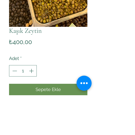
Kaşık Zeytin
Fiyat
₺400,00
Adet
*
Sepete Ekle
Çekirdeksiz, natürel, ekşisi yok
aromalı