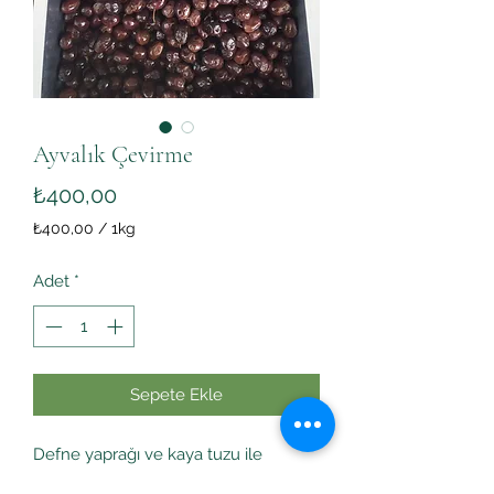
Ayvalık Çevirme
Fiyat
₺400,00
₺400,00
/
1kg
1
Kilogram
Adet
*
fiyatı
₺400,00
Sepete Ekle
Defne yaprağı ve kaya tuzu ile
harmanlanarak sağlıklı gıdaya uygun